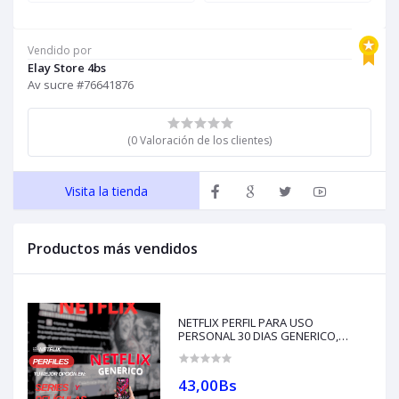
ENTREGAS LA WHATSAPP
ENTREGAS LA WHATSAPP
W
+591 62079587
+591 62079587
Vendido por
Elay Store 4bs
Av sucre #76641876
(0 Valoración de los clientes)
Visita la tienda
Productos más vendidos
NETFLIX PERFIL PARA USO
PERSONAL 30 DIAS GENERICO,
ENTREGA AL WHATSAPP + +591
76641876 (compras con créditos)
43,00Bs