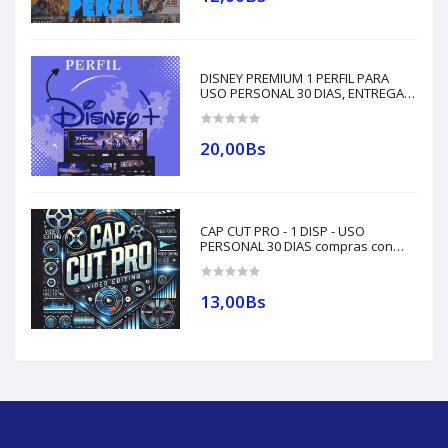
DISNEY PREMIUM 1 PERFIL PARA
USO PERSONAL 30 DIAS, ENTREGA
AL WHATSAPP +591
76641876(compras con créditos)
20,00Bs
CAP CUT PRO - 1 DISP - USO
PERSONAL 30 DIAS compras con
créditos (entregas al whatsapp
+591 76641876)
13,00Bs