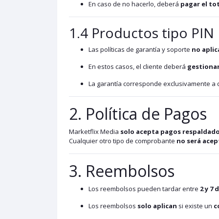
En caso de no hacerlo, deberá
pagar el to
1.4 Productos tipo PIN
Las políticas de garantía y soporte
no aplic
En estos casos, el cliente deberá
gestionar
La garantía corresponde exclusivamente a
2. Política de Pagos
Marketflix Media
solo acepta pagos respaldado
Cualquier otro tipo de comprobante
no será ace
3. Reembolsos
Los reembolsos pueden tardar entre
2 y 7 
Los reembolsos
solo aplican
si existe un
c