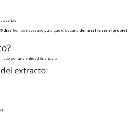
ntraseñas
30 días
, tiempo necesario para que el usuario
demuestre ser el propiet
to?
itido por una entidad financiera.
 del extracto:
ia