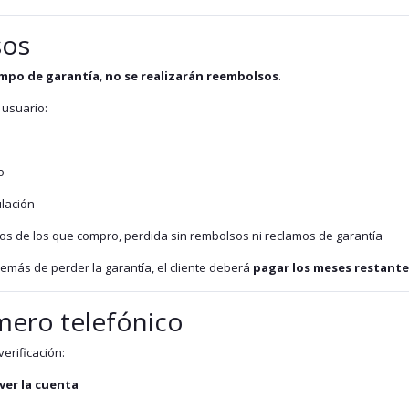
sos
empo de garantía
,
no se realizarán reembolsos
.
 usuario:
o
lación
vos de los que compro, perdida sin rembolsos ni reclamos de garantía
emás de perder la garantía, el cliente deberá
pagar los meses restante
úmero telefónico
verificación:
ver la cuenta