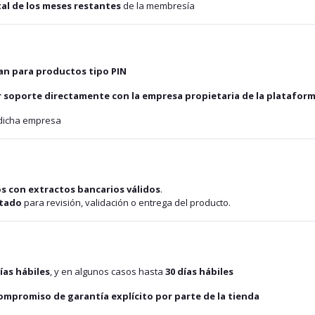
tal de los meses restantes
de la membresía
an para productos tipo PIN
 soporte directamente con la empresa propietaria de la platafor
 dicha empresa
s con extractos bancarios válidos
.
ptado
para revisión, validación o entrega del producto.
días hábiles
, y en algunos casos hasta
30 días hábiles
ompromiso de garantía explícito por parte de la tienda