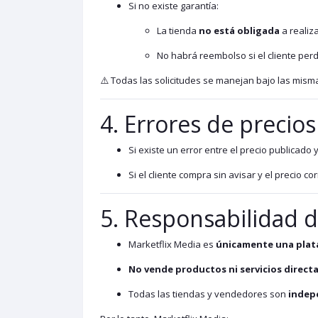
Si no existe garantía:
La tienda
no está obligada
a realiz
No habrá reembolso si el cliente per
⚠️ Todas las solicitudes se manejan bajo las misma
4. Errores de precios
Si existe un error entre el precio publicado y
Si el cliente compra sin avisar y el precio 
5. Responsabilidad d
Marketflix Media es
únicamente una plata
No vende productos ni servicios direc
Todas las tiendas y vendedores son
indep