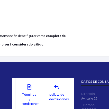
a transacción debe figurar como
completada
no será considerado válido
.
DATOS DE CONT
Dirección:
Términos
política de
Av. calle 25
y
devoluciones
condiciones
Teléfono: