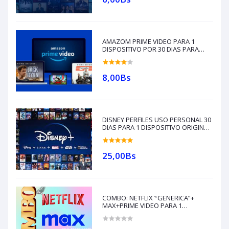
AMAZOM PRIME VIDEO PARA 1
DISPOSITIVO POR 30 DIAS PARA
USO PERSONAL ,(entregas al
whatsapp al +591 62079587)
8,00Bs
DISNEY PERFILES USO PERSONAL 30
DIAS PARA 1 DISPOSITIVO ORIGINAL,
(entregas al whatsapp al +591
62079587)
25,00Bs
COMBO: NETFLIX ‶GENERICA”+
MAX+PRIME VIDEO PARA 1
DISPOSITIVO, USO PERSONAL 30
DIAS (entregas al whatsapp al +591
62079587)