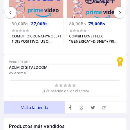
30,00Bs
27,00Bs
80,00Bs
75,00Bs
4
COMBITO:CRUNCHYROLL+MAX+PRIME
COMBITO:NETFLIX
C
E
1 DISPOSITIVO, USO
‶GENERICA”+DISNEY+PRIME
R
PERSONAL 30 DIAS
VIDEO 1 DISPOSITIVO, USO
P
compras con créditos
PERSONAL 30 DIAS
P
(entregas al whatsapp
compras con créditos
(
Vendido por
+591 76641876)
(entregas al whatsapp
+
ADLM DIGITALZOOM
+591 76641876)
Av aroma
(0 Valoración de los clientes)
Visita la tienda
Productos más vendidos